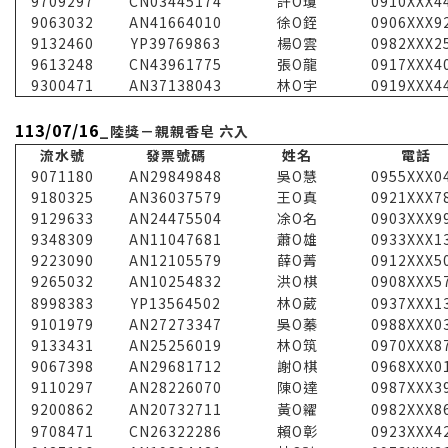
9709297
CN03445174
許O瓊
0910XXX4
9063032
AN41664010
徐O銍
0906XXX9
9132460
YP39769863
楊O雲
0982XXX2
9613248
CN43961775
張O龍
0917XXX4
9300471
AN37138043
林O宇
0919XXX4
113/07/16
_陸獎－親親香皂 六入
流水號
發票號碼
姓名
電話
9071180
AN29849848
吳O慧
0955XXX0
9180325
AN36037579
王O真
0921XXX7
9129633
AN24475504
凃O名
0903XXX9
9348309
AN11047681
蕭O雄
0933XXX1
9223090
AN12105579
薛O菁
0912XXX5
9265032
AN10254832
洪O棋
0908XXX5
8998383
YP13564502
林O葳
0937XXX1
9101979
AN27273347
吳O蓁
0988XXX0
9133431
AN25256019
林O筑
0970XXX8
9067398
AN29681712
謝O棋
0968XXX0
9110297
AN28226070
陳O達
0987XXX3
9200862
AN20732711
黃O糴
0982XXX8
9708471
CN26322286
賴O彰
0923XXX4