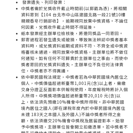
發票遺失、列印發票：
中獎者需於兌獎收件截止時間前(以郵戳為憑)，將相關
資料寄到【104 台北市中山區建國北路一段21號10樓
親親香皂行銷部收】，逾期視同放棄中獎資格。不論任
何因素，兌獎收件截止時間不得延後。
紙本發票經主辦單位檢核後，將連同獎品一同寄回。
郵寄過程若發生遺失或破損，導致無法辨認中獎者基本
資料時，或兌獎資料逾期或資料不符、不齊全或中獎資
格審核未通過，視同放棄中獎資格，主辦單位將不做任
何通知。如有任何不可歸責於主辦單位之事由，而使中
獎者寄回的兌獎資料遺失，主辦單位不負任何法律責
任，中獎者亦不得異議。
依中華民國稅法規定，中獎者若為中華民國境內居住之
個人，中獎價值超過新臺幣1,001元(含)以上者，需繳
交身分證正反面影本供報稅使用，年度報稅時將計入個
人所得。中獎獎項價值超過新臺幣20,010 元(含)以
上，依法須先預繳10%機會中獎所得稅。非中華民國
境內居住之國人(即在課稅年度內於中華民國境內居住
未達 183天之本國人及外國人)不論中獎者所得之金
額，依法須繳交20%機會中獎稅及居留證影本，始發
予中獎獎項，主辦單位皆會開立扣繳憑單。若中獎者不
願先行繳納本項稅金，視同放棄中獎資格，且不得異