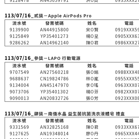
113/07/16
_貳獎－Apple AirPods Pro
流水號
發票號碼
姓名
電話
9139900
AN44915800
宋O賢
0919XXX5
9125849
YP35401273
楊O呈
0905XXX6
9286262
AN14962140
陳O君
0986XXX2
113/07/16
_參獎－LAPO 行動電源
流水號
發票號碼
姓名
電話
9707549
AN27560218
張O銘
0988XXX4
9688637
CN19824786
林O嵐
0955XXX5
9134004
AN45147970
李O瑤
0963XXX0
9073706
YP35401302
楊O芬
0982XXX0
9090013
AN20832726
張O芳
0923XXX0
113/07/16
_肆獎－南僑水晶 益生菌抗菌洗衣液體皂 禮盒
流水號
發票號碼
姓名
電話
9331569
AN32825168
陳O君
0933XXX6
9127625
AN19348014
廖O丹
0965XXX4