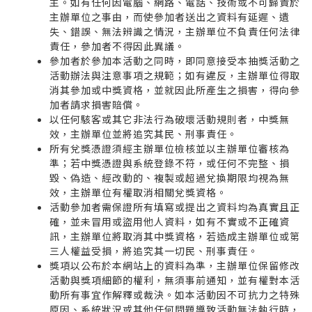
主。如有任何因電腦、網路、電話、技術或不可歸責於
主辦單位之事由，而使參加者送出之資料有延遲、遺
失、錯誤、無法辨識之情況，主辦單位不負責任何法律
責任，參加者不得因此異議。
參加者於參加本活動之同時，即同意接受本抽獎活動之
活動辦法與注意事項之規範；如有違反，主辦單位得取
消其參加或中獎資格，並就因此所產生之損害，得向參
加者請求損害賠償。
以任何駭客或其它非法行為破壞活動規則者，中獎無
效，主辦單位並將追究其民、刑事責任。
所有兌獎憑證須經主辦單位檢核並以主辦單位審核為
準；若中獎憑證與系統登錄不符，或任何不完整、損
毀、偽造、經改動的、複製或超過兌換期限均視為無
效，主辦單位有權取消相關兌獎資格。
活動參加者需保證所有填寫或提出之資料均為真實且正
確，並未冒用或盜用他人資料，如有不實或不正確資
訊，主辦單位將取消其中獎資格，若造成主辦單位或第
三人權益受損，將追究其一切民、刑事責任。
獎項以公布於本網站上的資料為準，主辦單位保留修改
活動與獎項細節的權利，無須事前通知，並有權對本活
動所有事宜作解釋或裁決。如本活動因不可抗力之特殊
原因、系統狀況或其他任何問題導致活動無法執行時，