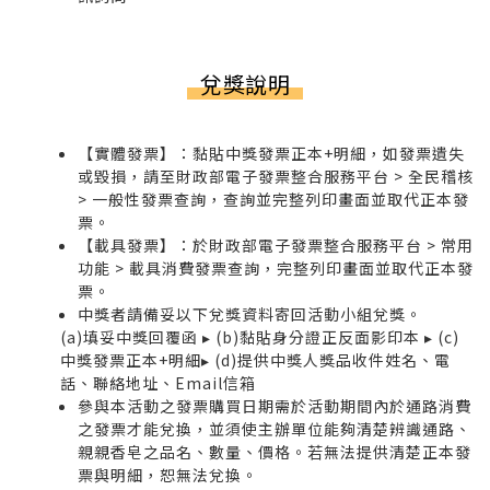
兌獎說明
【實體發票】：黏貼中獎發票正本+明細，如發票遺失
或毀損，請至財政部電子發票整合服務平台 > 全民稽核
> 一般性發票查詢，查詢並完整列印畫面並取代正本發
票。
【載具發票】：於財政部電子發票整合服務平台 > 常用
功能 > 載具消費發票查詢，完整列印畫面並取代正本發
票。
中獎者請備妥以下兌獎資料寄回活動小組兌獎。
(a)填妥中獎回覆函 ▸ (b)黏貼身分證正反面影印本 ▸ (c)
中獎發票正本+明細▸ (d)提供中獎人獎品收件姓名、電
話、聯絡地址、Email信箱
參與本活動之發票購買日期需於活動期間內於通路消費
之發票才能兌換，並須使主辦單位能夠清楚辨識通路、
親親香皂之品名、數量、價格。若無法提供清楚正本發
票與明細，恕無法兌換。