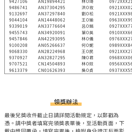
9427106
AN19894421
林O琦
0972XXX2
9486741
AN37304295
洪O玫
0921XXX0
9132697
AN37297840
劉O松
0921XXX9
9044104
AN14448062
王O瑜
0963XXX9
9339019
AN33776604
呂O銘
0927XXX7
9455743
AN34920091
葉O英
0910XXX6
9457846
AN42293095
林O儀
0976XXX2
9100208
AN05266637
何O妮
0989XXX8
9068330
AN28224968
王O民
0921XXX2
9370927
AN32827295
陳O君
0968XXX0
9707521
CN14504893
林O妏
0956XXX5
9613379
CN01626393
吳O貞
0937XXX5
領獎辦法
最後兌獎收件截止日請詳閱活動規定，以郵戳為
憑。請中獎者填寫完領獎表單後，至活動頁面，下
載中獎回覆函，填寫完畢後，檢附身分證正反面影