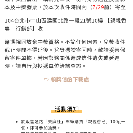
本及中獎發票，於本次收件時間內（
7/29
前）寄至
104台北市中山區建國北路一段21號10樓
【親親香
皂 行銷部】
收
逾期視同放棄中獎資格。不論任何因素，兌獎收件
截止時間不得延後。兌獎憑證寄回時，敬請妥善保
留寄件單據，若因郵務關係造成信件遺失或延遲
時，請自行與投遞單位洽詢查證。
⇨ 領獎信函下載處
活動須知
於販售通路「美廉社」單筆購買「親親香皂」100g一
個，即可參加抽獎。