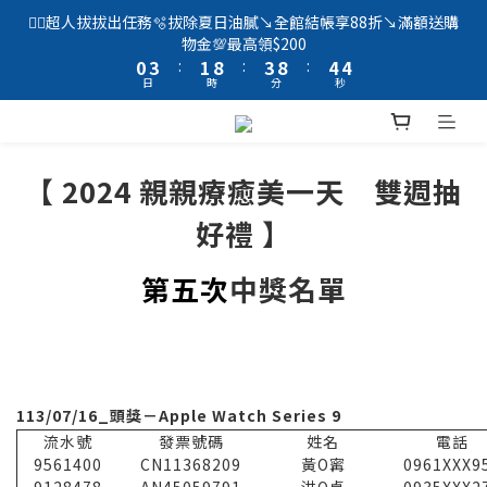
2
5
3
5
6
5
🦸‍♂️超人拔拔出任務🫧拔除夏日油膩↘️全館結帳享88折↘️滿額送購
1
4
2
9
4
9
5
4
物金💯最高領$200
0
3
:
1
8
:
3
8
:
4
3
日
時
分
秒
2
0
7
2
7
3
2
1
6
1
6
2
1
0
5
0
5
1
0
4
4
0
【 2024 親親療癒美一天 雙週抽
3
3
2
2
好禮 】
1
1
0
0
第五次
中獎名單
113/07/16_頭獎－Apple Watch Series 9
流水號
發票號碼
姓名
電話
9561400
CN11368209
黃O寗
0961XXX9
9128478
AN45059791
洪O貞
0935XXX2