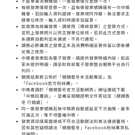
不管單筆消費幾個，一張發票僅可登錄一次。
每張發票僅限登錄一次，且每張發票號碼僅有一次中獎
機會，若因輸入資料錯誤，發票視同作廢，無法要求主
辦單位修改，輸入資料時請多加留意。
如發票為統編發票，請使用［傳統發票］之登錄方式，
並附上發票照片以供主辦單位檢核。若非此方式登錄，
系通將自動判定未通過，不另行通知。
請務必將購買之發票正本及消費明細妥善保留以便後續
兌獎之使用。
中獎者發票如為電子發票，請提供發票明細內容，如店
家未提供明細，請至財政部電子發票整合服務平台自行
列印。
開獎結果將公佈於「親親香皂本活動專區」及
「Facebook官方粉絲團」。
中獎者請於「親親香皂官方活動網頁」網址連結下載
「中獎回覆函」，並備妥相關證明文件寄送至［親親香
皂 行銷處］。
同一張發票號碼若無中獎將自動遞延至下次抽獎，最多
可抽五次，惟不得重複中獎。
發票資訊填寫錯誤或不符合活動辦法則無法通過審核。
若有其他疑問請洽「親親香皂」Facebook粉絲專頁私
訊詢問。