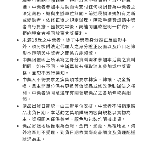
議。中獎者參加本活動而需支付任何稅捐皆為中獎者之
法定義務，概與主辦單位無關。前述稅捐法規如有更新
或變動者，依修正後之規定辦理。匯款手續費煩請中獎
者自行負擔。匯款完畢後，請連同匯款證明一併寄回，
拒納稅金者視同放棄兌獎權利。
未滿18歲之中獎者，除了中獎者身分證正反面影本
外，須另檢附法定代理人之身分證正反面以及戶口名簿
影本證明與中獎者之關係方能領獎。
中獎回覆函上所填寫之身分資料需和參加本活動之資料
相同，如有不同，主辦單位有權取消其參加或中獎資
格，並恕不另行通知。
中獎人不得要求更換獎項或要求轉換、轉讓、現金折
換，且主辦單位保有更換等值獎品或修改活動辦法之權
利。中獎者須同意遵守有關領取獎品之各項條款與細
節。
贈品出貨日期統一由主辦單位安排，中獎者不得指定贈
品出貨日期，本活動之獎項詳細內容與規格以實物為
主，獎項圖片僅供參考、顏色和包裝均隨機出貨。
獎品寄送地區僅限為台灣、金門、澎湖、馬祖地區，海
外地區則不受理，到貨日期依實際商品調度及貨運配送
狀況為主。