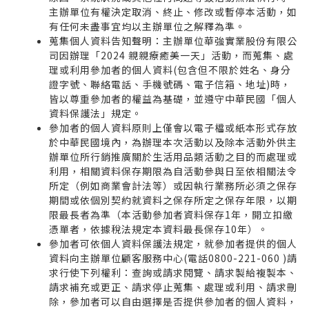
主辦單位有權決定取消、終止、修改或暫停本活動，如
有任何未盡事宜均以主辦單位之解釋為準。
蒐集個人資料告知聲明：主辦單位華強實業股份有限公
司因辦理「2024 親親療癒美一天」活動，而蒐集、處
理或利用參加者的個人資料(包含但不限於姓名、身分
證字號、聯絡電話、手機號碼、電子信箱、地址)時，
皆以尊重參加者的權益為基礎，並遵守中華民國「個人
資料保護法」規定。
參加者的個人資料原則上僅會以電子檔或紙本形式存放
於中華民國境內，為辦理本次活動以及除本活動外供主
辦單位所行銷推廣關於生活用品類活動之目的而處理或
利用，相關資料保存期限為自活動參與日至依相關法令
所定（例如商業會計法等）或因執行業務所必須之保存
期間或依個別契約就資料之保存所定之保存年限，以期
限最長者為準（本活動參加者資料保存1年，開立扣繳
憑單者，依據稅法規定本資料最長保存10年）。
參加者可依個人資料保護法規定，就參加者提供的個人
資料向主辦單位顧客服務中心(電話0800-221-060 )請
求行使下列權利：查詢或請求閱覽、請求製給複製本、
請求補充或更正、請求停止蒐集、處理或利用、請求刪
除，參加者可以自由選擇是否提供參加者的個人資料，