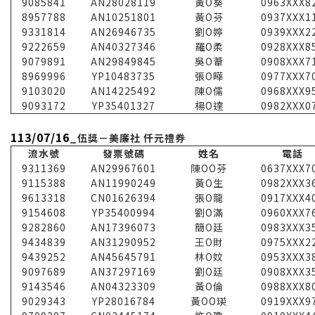
9085841
AN28028119
黃O葵
0963XXX8
8957788
AN10251801
黃O芬
0937XXX1
9331814
AN26946735
劉O婷
0939XXX2
9222659
AN40327346
羅O柔
0928XXX8
9079891
AN29849845
吳O葦
0908XXX7
8969996
YP10483735
張O曄
0977XXX7
9103020
AN14225492
陳O儒
0968XXX9
9093172
YP35401327
楊O達
0982XXX0
113/07/16
_伍獎－美廉社 仟元禮券
流水號
發票號碼
姓名
電話
9311369
AN29967601
陳OO芬
0637XXX7
9115388
AN11990249
黃O生
0982XXX3
9613318
CN01626394
張O龍
0917XXX4
9154608
YP35400994
劉O滿
0960XXX7
9282860
AN17396073
簡O廷
0983XXX3
9434839
AN31290952
王O財
0975XXX2
9439252
AN45645791
林O妏
0953XXX3
9097689
AN37297169
劉O廷
0908XXX3
9143546
AN04323309
黃O倫
0988XXX8
9029343
YP28016784
黃OO瑛
0919XXX9