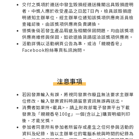
交付之獎項於運送中發生毀損經運送機關出具毀損證明
者，中獎人應於收受產品之日起7日內，檢具該毀損證
明通知主辦單位，經主辦單位通知該獎項供應商派員檢
查確認後，由該獎項供應商負責調換。
領獎後倘若發生產品瑕疵及相關保固問題，均由該獎項
供應商維修與保固，如欲退換貨請逕洽該獎項供應商。
活動詳情以活動網頁公告為準，或洽「親親香皂」
Facebook粉絲專頁私訊詢問。
注意事項
若因發票輸入有誤，將視同發票作廢且無法要求主辦單
位修改，輸入發票資料時請留意資訊無誤再送出。
消費者如果持<載具>，請上財政部電子發票平台下載
發票及「親親香皂100g」一個(含以上)購買明細列印
後，才能兌獎。
參加者同意所有參加者所留存或產生之任何參與活動的
資料及紀錄，皆以主辦單位的電腦系統與時間的紀錄為