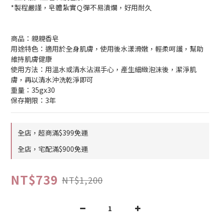
*製程嚴謹，皂體紮實Ｑ彈不易潰爛，好用耐久
商品：親親香皂
用途特色：適用於全身肌膚，使用後水漾滑嫩，輕柔呵護，幫助
維持肌膚健康
使用方法：用溫水或清水沾濕手心，產生細緻泡沫後，潔淨肌
膚，再以清水沖洗乾淨即可
重量：35gx30
保存期限：3年
全店，超商滿$399免運
全店，宅配滿$900免運
NT$739
NT$1,200