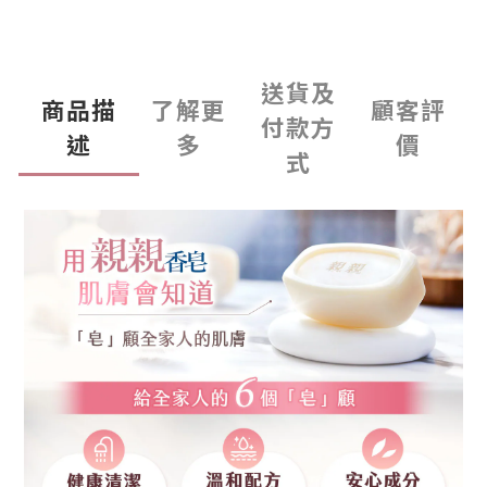
送貨及
商品描
了解更
顧客評
付款方
述
多
價
式