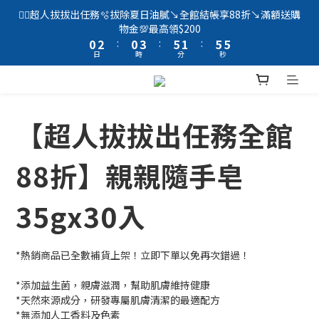
2
4
2
5
7
3
7
6
🦸‍♂️超人拔拔出任務🫧拔除夏日油膩↘️全館結帳享88折↘️滿額送購
1
3
1
4
6
2
6
5
物金💯最高領$200
0
2
:
0
3
:
5
1
:
5
4
日
時
分
秒
1
2
4
0
4
3
0
1
3
3
2
0
2
2
1
1
1
0
0
0
【超人拔拔出任務全館
88折】親親隨手皂
35gx30入
*熱銷商品已全數補貨上架！立即下單以免再次錯過！
*添加益生菌，親膚滋潤，幫助肌膚維持健康
*天然來源成分，研發專屬肌膚清潔的最適配方 
*無添加人工香料及色素