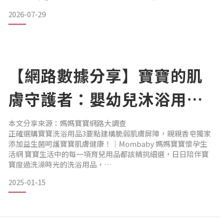
聯油脂股份有限公司（下稱：中聯油脂公司）油品事件所引發
2026-07-29
之食安疑慮，竟有未經查證之不實言論廣泛散布，已嚴重損及
本公司良好商譽。為澄清事實真相及維護本公司多年來致力經
營之品牌形象及商譽，茲將本件事實始末說明如下。​（一）自
主管理食品
【網路數據分享】寶寶的肌
膚守護者：嬰幼兒沐浴用品
大調查
本文分享來源：媽媽寶寶網路大調查
正確選購寶寶洗浴用品3要點建構脆弱肌膚屏障，親親香皂獨家
添加益生菌呵護寶寶肌膚健康！｜Mombaby 媽媽寶寶懷孕生
活網 寶寶生活中的每一項育兒用品都該精挑細選，日日陪伴寶
寶度過洗澡時光的洗浴用品，
更得謹慎選擇無添加化學物質的洗浴用品，讓寶寶遠離因接觸
2025-01-15
化學物質而發生肌膚紅癢、不適……
為此《媽媽寶寶》集結了520位父母，實地調查每位家長購買洗
浴用品時，
最在意的糾結和煩惱，陪伴父母一一破解選擇困難症，選擇出