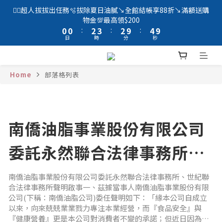
2
2
4
5
4
6
🦸‍♂️超人拔拔出任務🫧拔除夏日油膩↘️全館結帳享88折↘️滿額送購
1
1
3
4
3
5
物金💯最高領$200
0
0
:
2
3
:
2
9
:
4
9
日
時
分
秒
1
2
1
8
3
8
0
1
0
7
2
7
0
6
1
6
5
0
5
Home
部落格列表
4
4
3
3
2
2
1
1
南僑油脂事業股份有限公司
0
0
委託永然聯合法律事務所、
世紀聯合法律事務所聲明啟
南僑油脂事業股份有限公司委託永然聯合法律事務所、世紀聯
合法律事務所聲明啟事​一、茲據當事人南僑油脂事業股份有限
事
公司(下稱：南僑油脂公司)委任聲明如下：「緣本公司自成立
以來，向來兢兢業業戮力專注本業經營，而『食品安全』與
『健康營養』更是本公司對消費者不變的承諾；但近日因為中